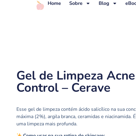
Home
Sobre
Blog
eBoo
Gel de Limpeza Acne
Control – Cerave
Esse gel de limpeza contém ácido salicílico na sua con
máxima (2%), argila branca, ceramidas e niacinamida. É
uma limpeza mais profunda.
Como usar na sua rotina de skincare: